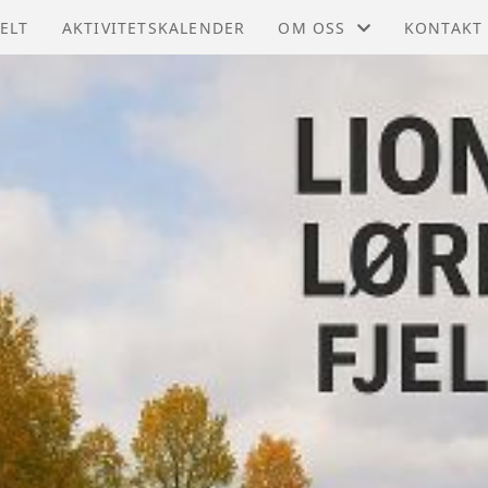
ELT
AKTIVITETSKALENDER
OM OSS
KONTAKT
HVEM ER VI?
KONTAKT
STYRET