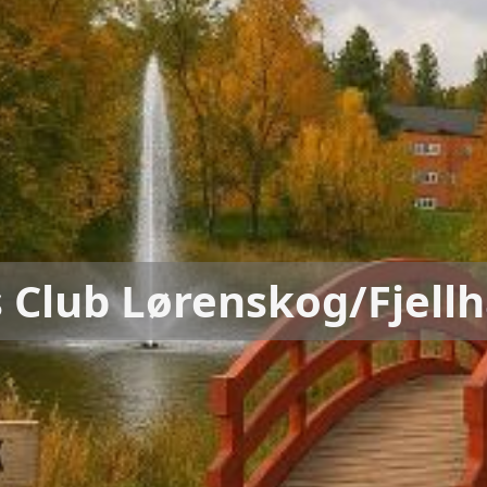
s Club Lørenskog/Fjell